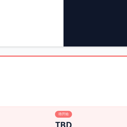
待开始
TBD