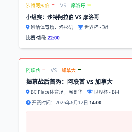
VS
沙特阿拉伯
摩洛哥
小组赛：沙特阿拉伯 VS 摩洛哥
班纳体育场，洛杉矶
世界杯 - I组
比赛时间:
22:00
VS
阿联酋
加拿大
揭幕战后首秀：阿联酋 VS 加拿大
BC Place体育场，温哥华
世界杯 - B组
开赛时间：2026年6月12日
14:00