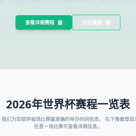
面，您将查看到每场比赛的精确开球时间、对阵信息及状
查看详细赛程
实时直播
2026年世界杯赛程一览表
，我们为您提供每场比赛最准确的举办时间信息。 右下角徽章显
任意一场比赛可查看详细信息。