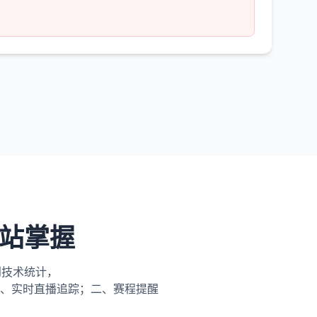
一站掌握
到技术统计，
、实时直播追踪；二、赛程提醒