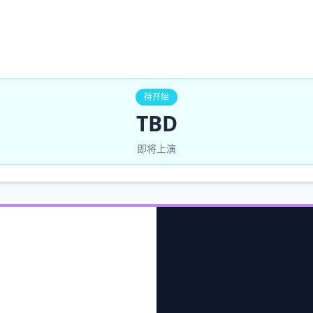
待开始
TBD
即将上演