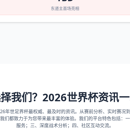
东道主首场亮相
择我们？2026世界杯资讯
026年世足界杯最权威、最及时的资讯。从赛前分析、实时赛况
我们都致力于为您带来最丰富的体验。我们的平台特色包括：一
服务；三、深度战术分析；四、社区互动交流。