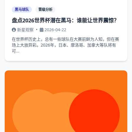
黑马球队
晋级分析
盘点2026世界杯潜在黑马：谁能让世界震惊？
新星观察
•
2026-04-22
在世界杯历史上，总有一些球队在大赛前鲜为人知，但在赛
场上大放异彩。2026年，日本、摩洛哥、加拿大等队将有
可...