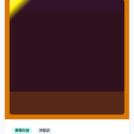
赛事科普
冷知识