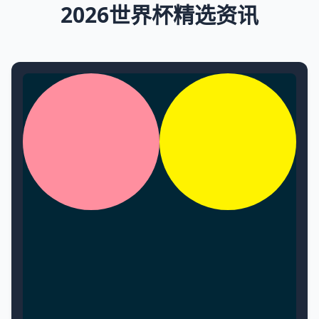
2026世界杯精选资讯