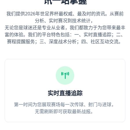
讯一站掌握
我们提供2026年世足界杯最权威、最及时的资讯。从赛前
分析、实时赛况到技术统计，
无论您是球迷还是专业从业者，我们都致力于为您带来最丰
富的体验。我们的平台特色包括：一、实时直播追踪；二、
赛程提醒服务；三、深度战术分析；四、社区互动交流。
实时直播追踪
第一时间为您展现赛场每一次传球、射门与进球，
无需刷新即可获取最新战报。