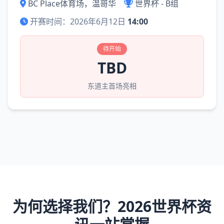
BC Place体育场，温哥华
世界杯 - B组
开赛时间：2026年6月12日
14:00
待开始
TBD
东道主首场亮相
为何选择我们？2026世界杯资