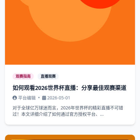
观赛指南
直播观赛
如何观看2026世界杯直播：分享最佳观赛渠道
平台编辑
•
2026-05-01
对于全球亿万球迷而言，2026年世界杯的精彩直播不可错
过！本文详细介绍了如何通过官方授权平台、...