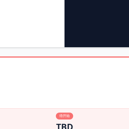
待开始
TBD