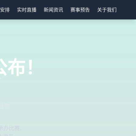
安排
实时直播
新闻资讯
赛事预告
关于我们
公布！
9日在
承办比赛。