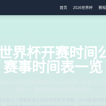
首页
2026世界杯
赛程
26世界杯开赛时间
赛事时间表一览
26年FIFA世界杯足球赛将于2026年6月11日至7月1
加拿大、墨西哥和美国三国联合举办
首次由三个国家联合主办的世界杯足球赛，共16座城市将