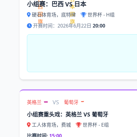
小组赛：巴西 VS 日本
硬石体育场，底特律
世界杯 - H组
开赛时间：2026年6月22日
20:00
VS
英格兰
葡萄牙
小组赛重头戏：英格兰 VS 葡萄牙
工人体育场，费城
世界杯 - E组
比赛时间:
15:00