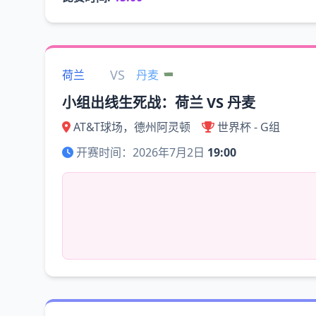
VS
荷兰
丹麦
小组出线生死战：荷兰 VS 丹麦
AT&T球场，德州阿灵顿
世界杯 - G组
开赛时间：2026年7月2日
19:00