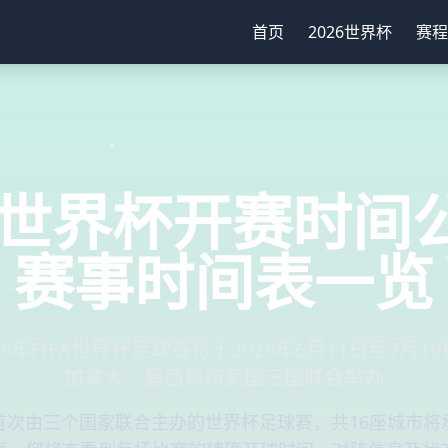
首页
2026世界杯
赛程
26世界杯开赛时间
赛事时间表一览
26年FIFA世界杯足球赛将于2026年6月11日至7月1
加拿大、墨西哥和美国三国联合举办
首次由三个国家联合主办的世界杯足球赛，共16座城市将