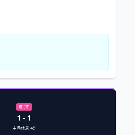
进行中
1 - 1
中场休息 45'