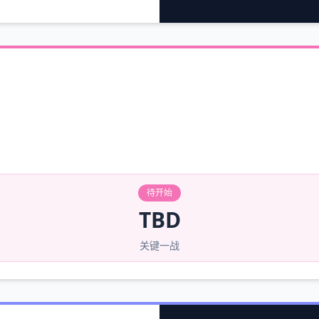
待开始
TBD
关键一战