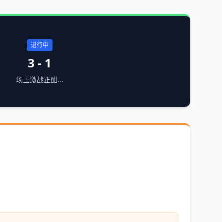
进行中
3 - 1
场上激战正酣...