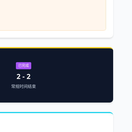
已完成
2 - 2
常规时间结束