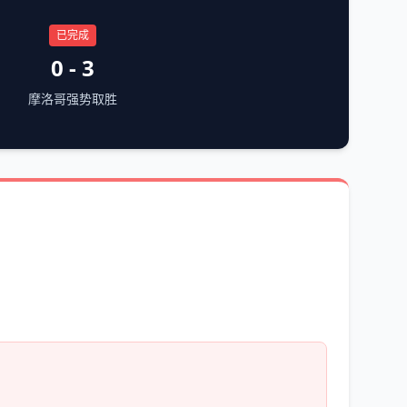
已完成
0 - 3
摩洛哥强势取胜