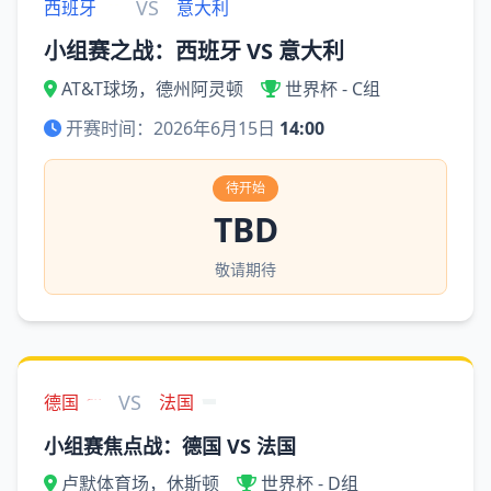
VS
西班牙
意大利
小组赛之战：西班牙 VS 意大利
AT&T球场，德州阿灵顿
世界杯 - C组
开赛时间：2026年6月15日
14:00
待开始
TBD
敬请期待
VS
德国
法国
小组赛焦点战：德国 VS 法国
卢默体育场，休斯顿
世界杯 - D组