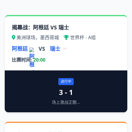
揭幕战：阿根廷 VS 瑞士
美洲球场，墨西哥城
世界杯 - A组
阿根廷
VS
瑞士
比赛时间:
20:00
进行中
3 - 1
场上激战正酣...