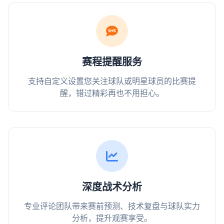
赛程提醒服务
支持自定义设置您关注球队或明星球员的比赛提
醒，错过精彩再也不用担心。
深度战术分析
专业评论团队带来赛前预测、技术复盘与球队实力
分析，提升观赛享受。