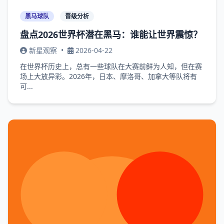
黑马球队
晋级分析
盘点2026世界杯潜在黑马：谁能让世界震惊？
新星观察
•
2026-04-22
在世界杯历史上，总有一些球队在大赛前鲜为人知，但在赛
场上大放异彩。2026年，日本、摩洛哥、加拿大等队将有
可...