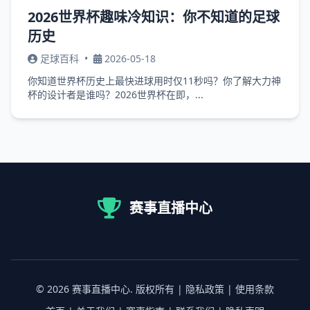
2026世界杯趣味冷知识：你不知道的足球
历史
足球百科
•
2026-05-18
你知道世界杯历史上最快进球用时仅11秒吗？你了解大力神
杯的设计者是谁吗？2026世界杯在即，...
赛事直播中心
© 2026 赛事直播中心. 版权所有 | 隐私政策 | 使用条款