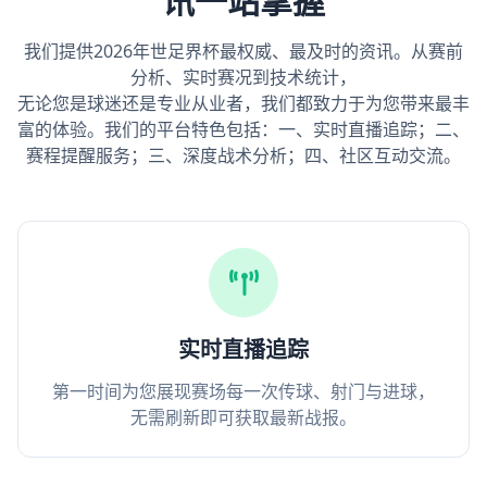
讯一站掌握
我们提供2026年世足界杯最权威、最及时的资讯。从赛前
分析、实时赛况到技术统计，
无论您是球迷还是专业从业者，我们都致力于为您带来最丰
富的体验。我们的平台特色包括：一、实时直播追踪；二、
赛程提醒服务；三、深度战术分析；四、社区互动交流。
实时直播追踪
第一时间为您展现赛场每一次传球、射门与进球，
无需刷新即可获取最新战报。