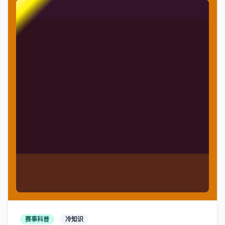
赛事科普
冷知识