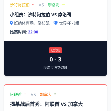
VS
沙特阿拉伯
摩洛哥
小组赛：沙特阿拉伯 VS 摩洛哥
班纳体育场，洛杉矶
世界杯 - I组
比赛时间:
22:00
已完成
0 - 3
摩洛哥强势取胜
VS
阿联酋
加拿大
揭幕战后首秀：阿联酋 VS 加拿大