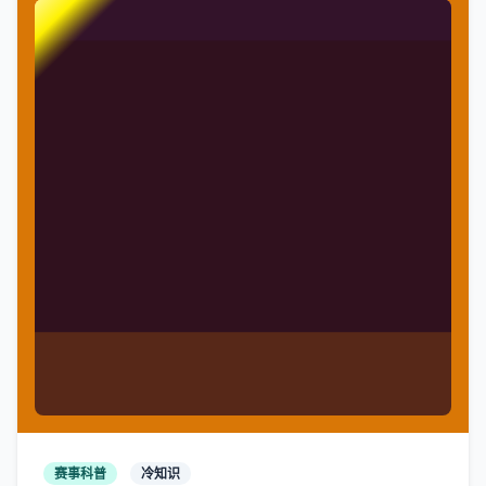
赛事科普
冷知识