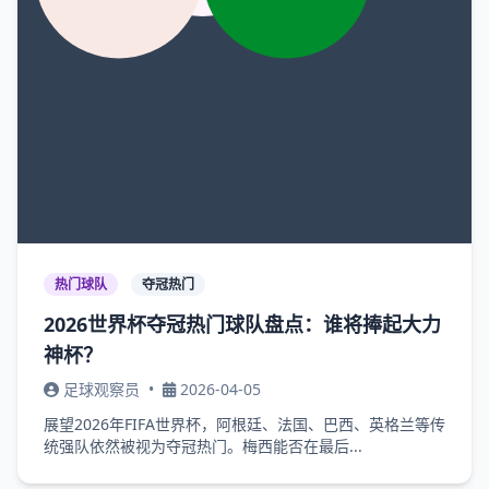
热门球队
夺冠热门
2026世界杯夺冠热门球队盘点：谁将捧起大力
神杯？
足球观察员
•
2026-04-05
展望2026年FIFA世界杯，阿根廷、法国、巴西、英格兰等传
统强队依然被视为夺冠热门。梅西能否在最后...