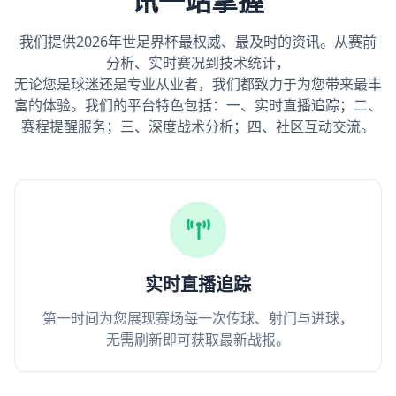
讯一站掌握
我们提供2026年世足界杯最权威、最及时的资讯。从赛前
分析、实时赛况到技术统计，
无论您是球迷还是专业从业者，我们都致力于为您带来最丰
富的体验。我们的平台特色包括：一、实时直播追踪；二、
赛程提醒服务；三、深度战术分析；四、社区互动交流。
实时直播追踪
第一时间为您展现赛场每一次传球、射门与进球，
无需刷新即可获取最新战报。