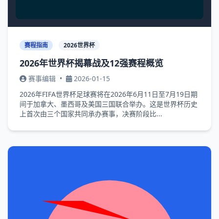
赛程指南
2026世界杯
2026年世界杯揭幕战及12强赛程概览
赛事编辑
•
2026-01-15
2026年FIFA世界杯足球赛将在2026年6月11日至7月19日期
间于加拿大、墨西哥及美国三国联合举办。这是世界杯历史
上首次由三个国家共同承办赛事，决赛阶段比...