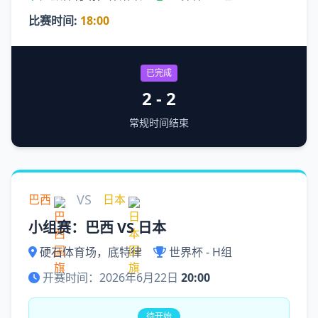
比赛时间:
18:00
已完成
2 - 2
常规时间结束
VS
巴西
日本
小组赛：巴西 VS 日本
硬石体育场，底特律
世界杯 - H组
开赛时间：2026年6月22日
20:00
待开始