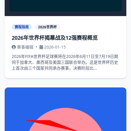
赛程指南
2026世界杯
2026年世界杯揭幕战及12强赛程概览
赛事编辑
•
2026-01-15
2026年FIFA世界杯足球赛将在2026年6月11日至7月19日期
间于加拿大、墨西哥及美国三国联合举办。这是世界杯历史
上首次由三个国家共同承办赛事，决赛阶段比...