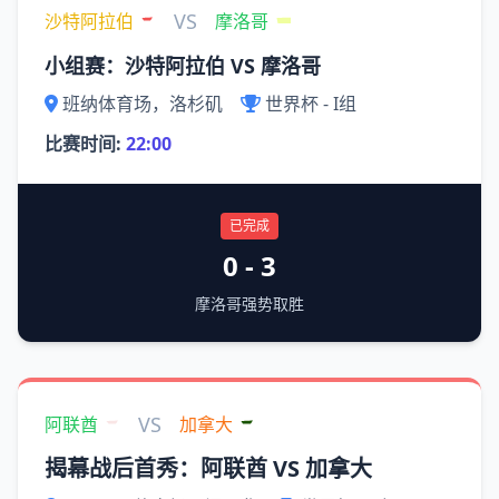
VS
沙特阿拉伯
摩洛哥
小组赛：沙特阿拉伯 VS 摩洛哥
班纳体育场，洛杉矶
世界杯 - I组
比赛时间:
22:00
已完成
0 - 3
摩洛哥强势取胜
VS
阿联酋
加拿大
揭幕战后首秀：阿联酋 VS 加拿大