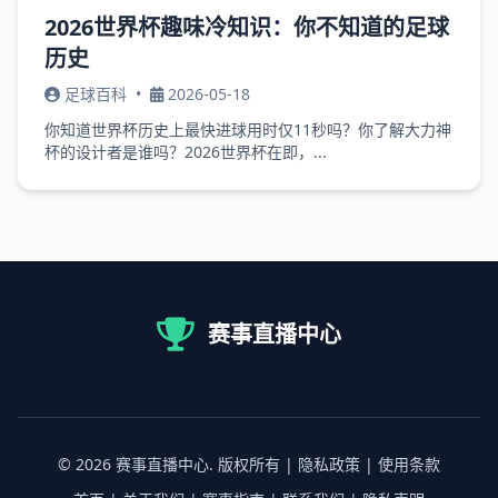
2026世界杯趣味冷知识：你不知道的足球
历史
足球百科
•
2026-05-18
你知道世界杯历史上最快进球用时仅11秒吗？你了解大力神
杯的设计者是谁吗？2026世界杯在即，...
赛事直播中心
© 2026 赛事直播中心. 版权所有 | 隐私政策 | 使用条款