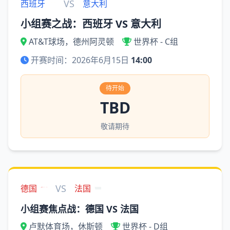
VS
西班牙
意大利
小组赛之战：西班牙 VS 意大利
AT&T球场，德州阿灵顿
世界杯 - C组
开赛时间：2026年6月15日
14:00
待开始
TBD
敬请期待
VS
德国
法国
小组赛焦点战：德国 VS 法国
卢默体育场，休斯顿
世界杯 - D组