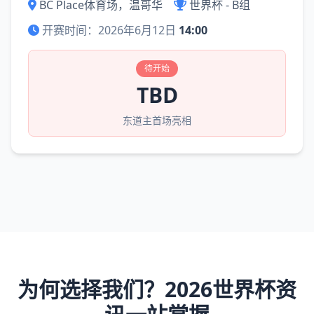
BC Place体育场，温哥华
世界杯 - B组
开赛时间：2026年6月12日
14:00
待开始
TBD
东道主首场亮相
为何选择我们？2026世界杯资