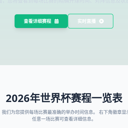
面，您将查看到每场比赛的精确开球时间、对阵信息及状
查看详细赛程
实时直播
2026年世界杯赛程一览表
，我们为您提供每场比赛最准确的举办时间信息。 右下角徽章显
任意一场比赛可查看详细信息。