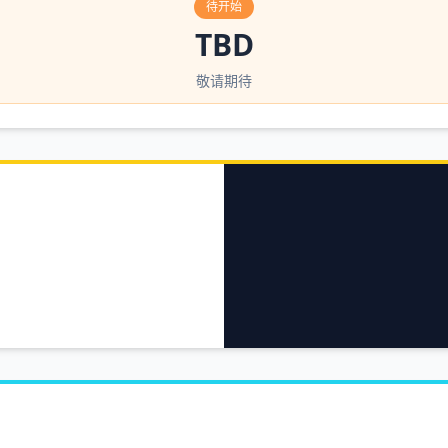
待开始
TBD
敬请期待