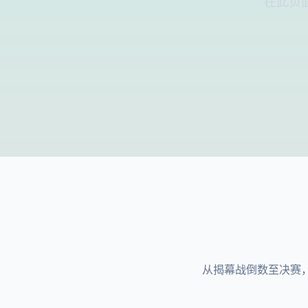
在此页
从揭幕战倒数至决赛