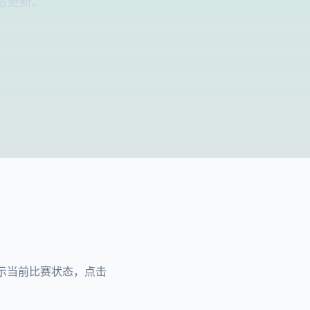
态更新。
示当前比赛状态，点击