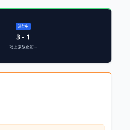
进行中
3 - 1
场上激战正酣...