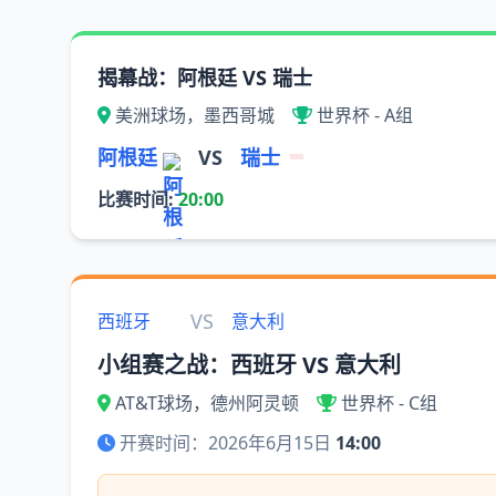
揭幕战：阿根廷 VS 瑞士
美洲球场，墨西哥城
世界杯 - A组
阿根廷
VS
瑞士
比赛时间:
20:00
VS
西班牙
意大利
小组赛之战：西班牙 VS 意大利
AT&T球场，德州阿灵顿
世界杯 - C组
开赛时间：2026年6月15日
14:00