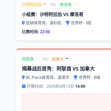
VS
沙特阿拉伯
摩洛哥
小组赛：沙特阿拉伯 VS 摩洛哥
班纳体育场，洛杉矶
世界杯 - I组
比赛时间:
22:00
VS
阿联酋
加拿大
揭幕战后首秀：阿联酋 VS 加拿大
BC Place体育场，温哥华
世界杯 - B组
开赛时间：2026年6月12日
14:00