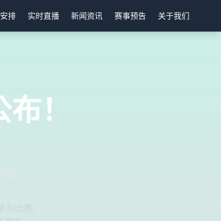
安排
实时直播
新闻资讯
赛事预告
关于我们
公布！
9日在
承办比赛。