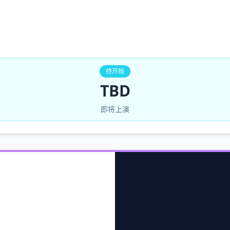
待开始
TBD
即将上演