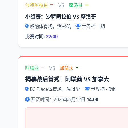
VS
沙特阿拉伯
摩洛哥
小组赛：沙特阿拉伯 VS 摩洛哥
班纳体育场，洛杉矶
世界杯 - I组
比赛时间:
22:00
VS
阿联酋
加拿大
揭幕战后首秀：阿联酋 VS 加拿大
BC Place体育场，温哥华
世界杯 - B组
开赛时间：2026年6月12日
14:00