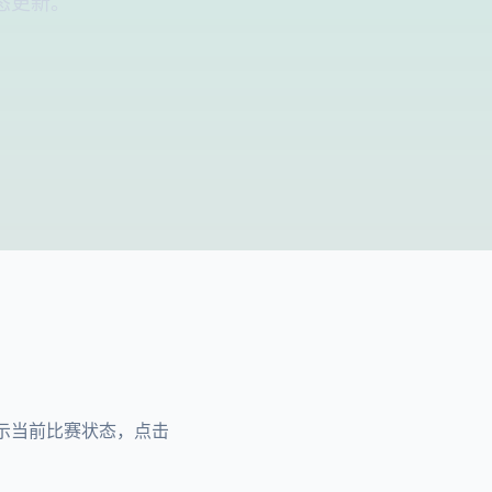
态更新。
示当前比赛状态，点击