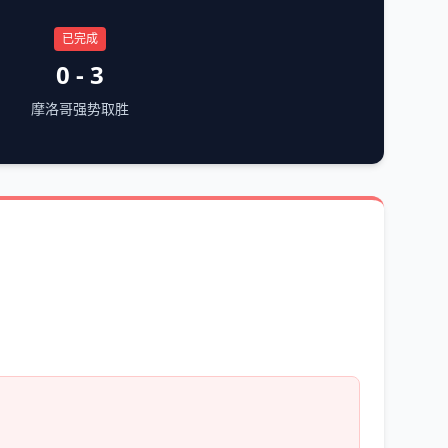
已完成
0 - 3
摩洛哥强势取胜