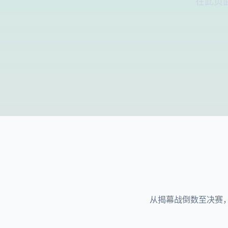
在此页
从揭幕战倒数至决赛