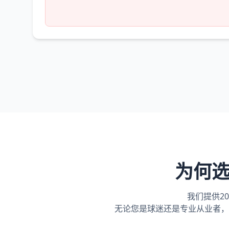
为何选
我们提供2
无论您是球迷还是专业从业者，