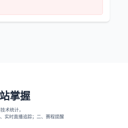
一站掌握
到技术统计，
、实时直播追踪；二、赛程提醒