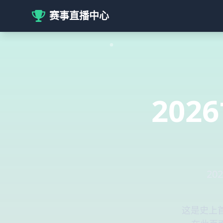
赛事直播中心
20
20
这是史上