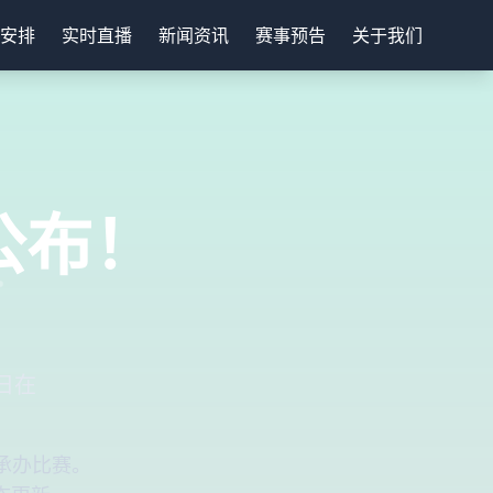
安排
实时直播
新闻资讯
赛事预告
关于我们
公布！
9日在
承办比赛。