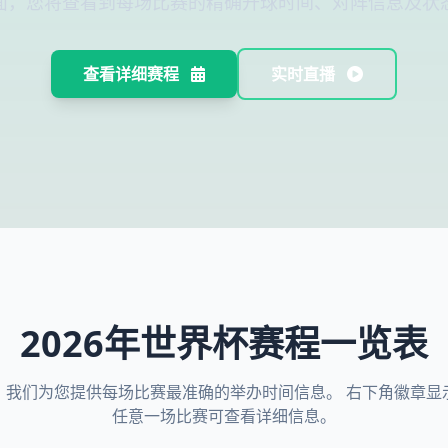
面，您将查看到每场比赛的精确开球时间、对阵信息及状
查看详细赛程
实时直播
2026年世界杯赛程一览表
，我们为您提供每场比赛最准确的举办时间信息。 右下角徽章显
任意一场比赛可查看详细信息。