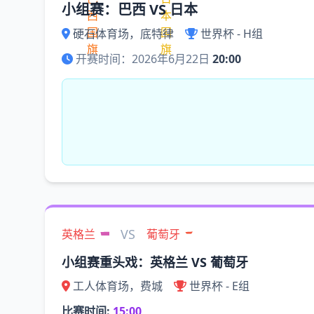
小组赛：巴西 VS 日本
硬石体育场，底特律
世界杯 - H组
开赛时间：2026年6月22日
20:00
VS
英格兰
葡萄牙
小组赛重头戏：英格兰 VS 葡萄牙
工人体育场，费城
世界杯 - E组
比赛时间:
15:00