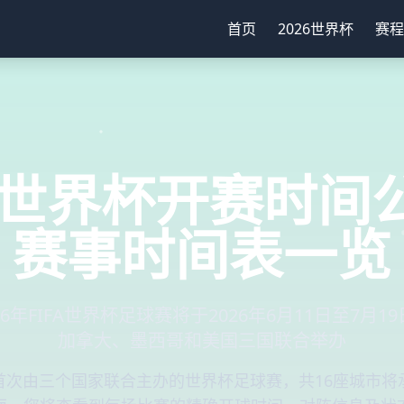
首页
2026世界杯
赛程
26世界杯开赛时间
赛事时间表一览
26年FIFA世界杯足球赛将于2026年6月11日至7月1
加拿大、墨西哥和美国三国联合举办
首次由三个国家联合主办的世界杯足球赛，共16座城市将