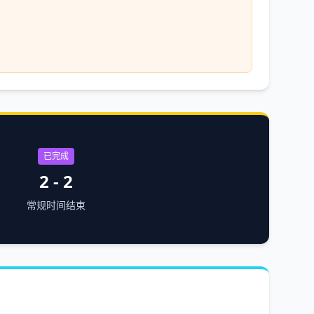
已完成
2 - 2
常规时间结束