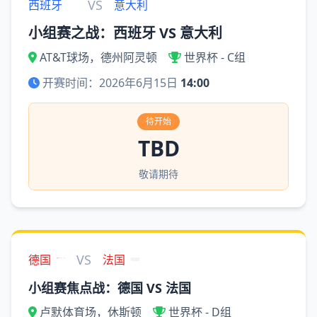
VS
西班牙
意大利
小组赛之战：西班牙 VS 意大利
AT&T球场，德州阿灵顿
世界杯 - C组
开赛时间：2026年6月15日
14:00
待开始
TBD
敬请期待
VS
德国
法国
小组赛焦点战：德国 VS 法国
卢默体育场，休斯顿
世界杯 - D组