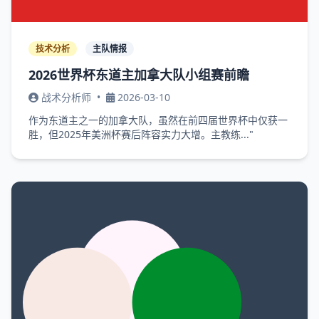
技术分析
主队情报
2026世界杯东道主加拿大队小组赛前瞻
战术分析师
•
2026-03-10
作为东道主之一的加拿大队，虽然在前四届世界杯中仅获一
胜，但2025年美洲杯赛后阵容实力大增。主教练..."