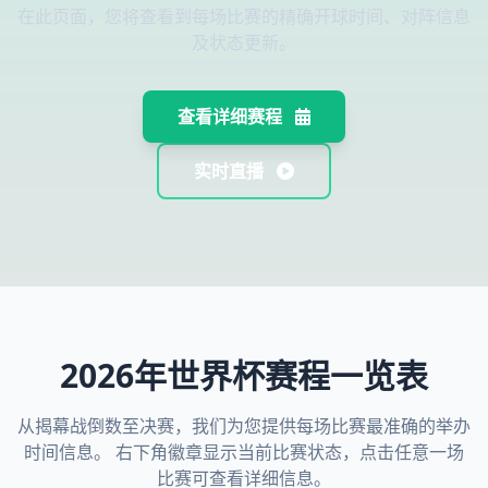
在此页面，您将查看到每场比赛的精确开球时间、对阵信息
及状态更新。
查看详细赛程
实时直播
2026年世界杯赛程一览表
从揭幕战倒数至决赛，我们为您提供每场比赛最准确的举办
时间信息。 右下角徽章显示当前比赛状态，点击任意一场
比赛可查看详细信息。