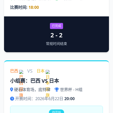
比赛时间:
18:00
已完成
2 - 2
常规时间结束
VS
巴西
日本
小组赛：巴西 VS 日本
硬石体育场，底特律
世界杯 - H组
开赛时间：2026年6月22日
20:00
待开始