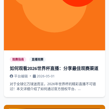
观赛指南
直播观赛
如何观看2026世界杯直播：分享最佳观赛渠道
平台编辑
•
2026-05-01
对于全球亿万球迷而言，2026年世界杯的精彩直播不可错
过！本文详细介绍了如何通过官方授权平台、...