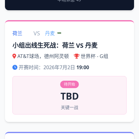
VS
荷兰
丹麦
小组出线生死战：荷兰 VS 丹麦
AT&T球场，德州阿灵顿
世界杯 - G组
开赛时间：2026年7月2日
19:00
待开始
TBD
关键一战