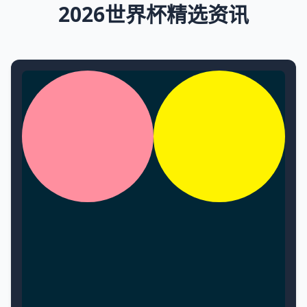
2026世界杯精选资讯