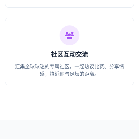
社区互动交流
汇集全球球迷的专属社区，一起热议比赛、分享情
感，拉近你与足坛的距离。