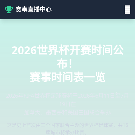
赛事直播中心
2026世界杯开赛时间公
布！
赛事时间表一览
2026年FIFA世界杯足球赛将于2026年6月11日至7月
19日在
加拿大、墨西哥和美国三国联合举办
这是史上首次由三个国家联合主办的世界杯足球赛，共16
座城市将承办比赛。