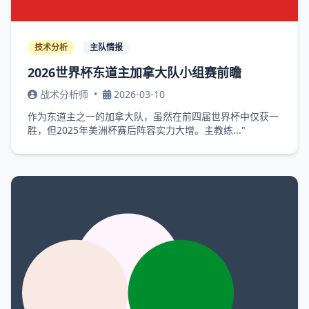
技术分析
主队情报
2026世界杯东道主加拿大队小组赛前瞻
战术分析师
•
2026-03-10
作为东道主之一的加拿大队，虽然在前四届世界杯中仅获一
胜，但2025年美洲杯赛后阵容实力大增。主教练..."