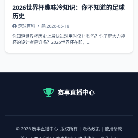
2026世界杯趣味冷知识：你不知道的足球
历史
足球百科
•
2026-05-18
你知道世界杯历史上最快进球用时仅11秒吗？你了解大力神
杯的设计者是谁吗？2026世界杯在即，...
赛事直播中心
© 2026 赛事直播中心. 版权所有 | 隐私政策 | 使用条款