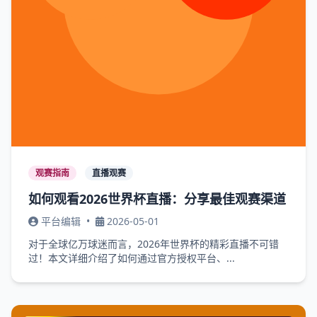
观赛指南
直播观赛
如何观看2026世界杯直播：分享最佳观赛渠道
平台编辑
•
2026-05-01
对于全球亿万球迷而言，2026年世界杯的精彩直播不可错
过！本文详细介绍了如何通过官方授权平台、...