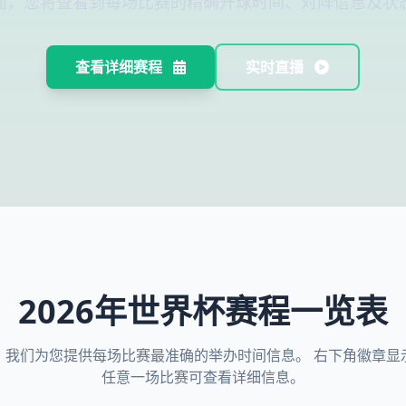
面，您将查看到每场比赛的精确开球时间、对阵信息及状
查看详细赛程
实时直播
2026年世界杯赛程一览表
，我们为您提供每场比赛最准确的举办时间信息。 右下角徽章显
任意一场比赛可查看详细信息。