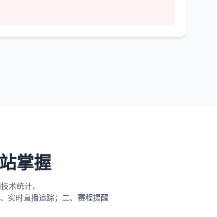
一站掌握
到技术统计，
、实时直播追踪；二、赛程提醒