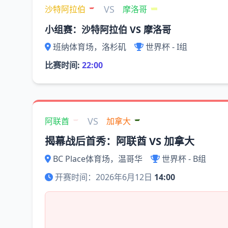
VS
沙特阿拉伯
摩洛哥
小组赛：沙特阿拉伯 VS 摩洛哥
班纳体育场，洛杉矶
世界杯 - I组
比赛时间:
22:00
VS
阿联酋
加拿大
揭幕战后首秀：阿联酋 VS 加拿大
BC Place体育场，温哥华
世界杯 - B组
开赛时间：2026年6月12日
14:00