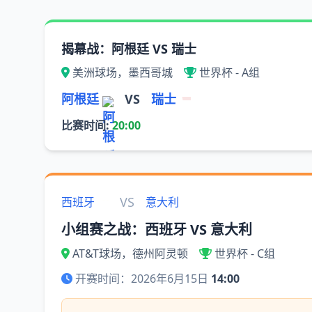
揭幕战：阿根廷 VS 瑞士
美洲球场，墨西哥城
世界杯 - A组
阿根廷
VS
瑞士
比赛时间:
20:00
VS
西班牙
意大利
小组赛之战：西班牙 VS 意大利
AT&T球场，德州阿灵顿
世界杯 - C组
开赛时间：2026年6月15日
14:00