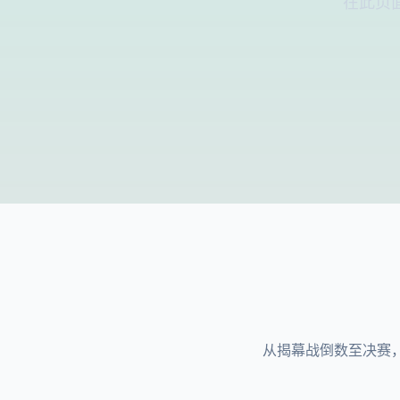
在此页
从揭幕战倒数至决赛