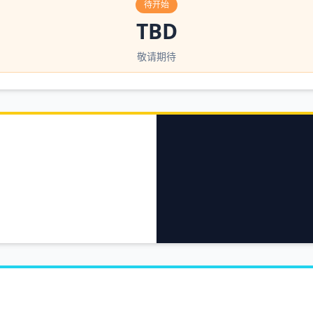
待开始
TBD
敬请期待