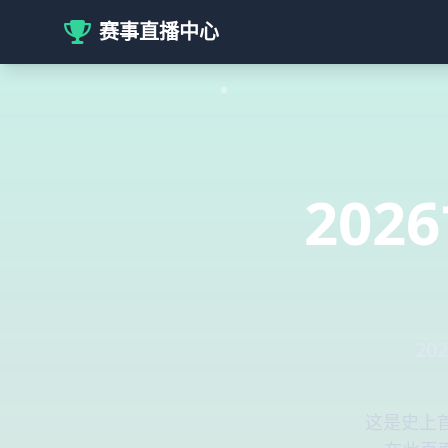
赛事直播中心
20
20
这是史上