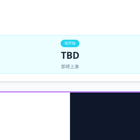
待开始
TBD
即将上演