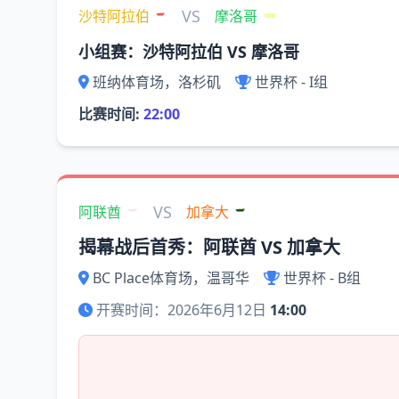
VS
沙特阿拉伯
摩洛哥
小组赛：沙特阿拉伯 VS 摩洛哥
班纳体育场，洛杉矶
世界杯 - I组
比赛时间:
22:00
VS
阿联酋
加拿大
揭幕战后首秀：阿联酋 VS 加拿大
BC Place体育场，温哥华
世界杯 - B组
开赛时间：2026年6月12日
14:00