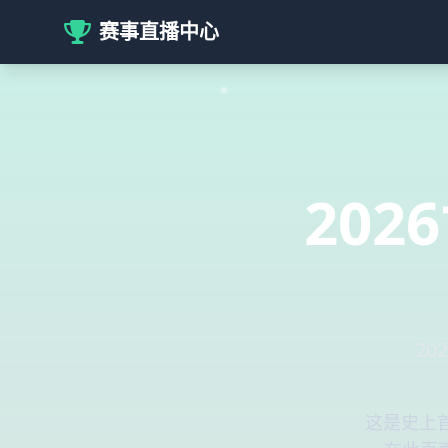
赛事直播中心
20
20
这是史上