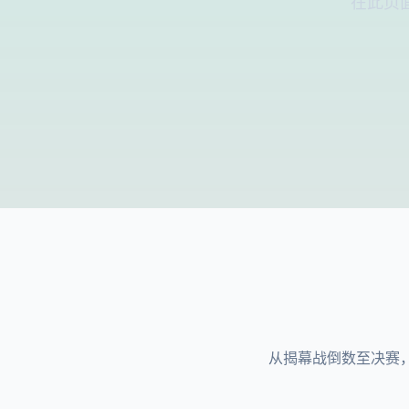
在此页
从揭幕战倒数至决赛