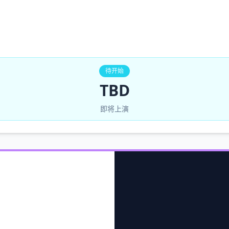
待开始
TBD
即将上演