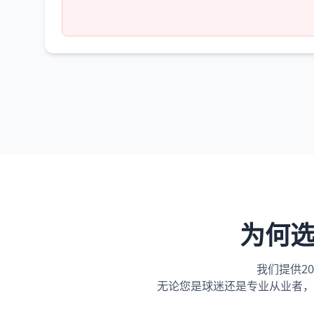
为何选
我们提供2
无论您是球迷还是专业从业者，