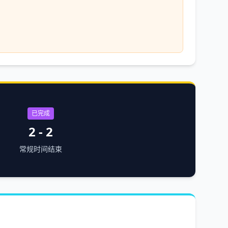
已完成
2 - 2
常规时间结束