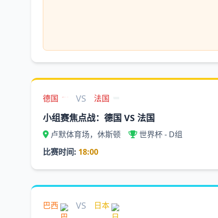
VS
德国
法国
小组赛焦点战：德国 VS 法国
卢默体育场，休斯顿
世界杯 - D组
比赛时间:
18:00
VS
巴西
日本