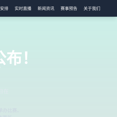
安排
实时直播
新闻资讯
赛事预告
关于我们
公布！
9日在
承办比赛。