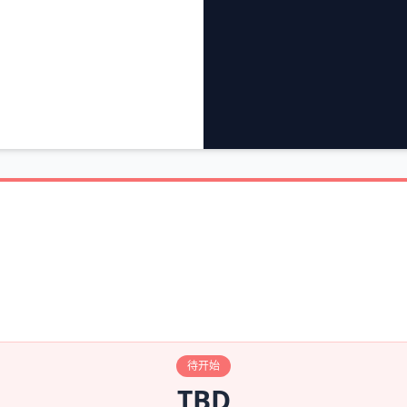
待开始
TBD