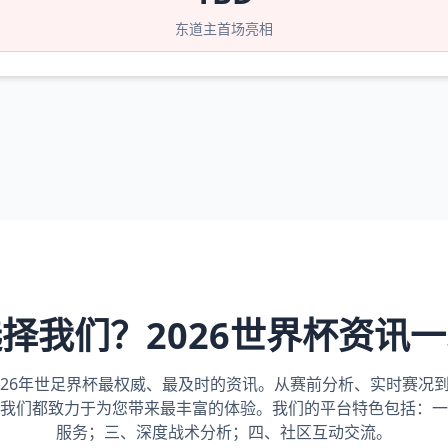
东道主首场亮相
择我们？2026世界杯资讯
026年世足界杯最权威、最及时的资讯。从赛前分析、实时赛况
我们都致力于为您带来最丰富的体验。我们的平台特色包括：一
服务；三、深度战术分析；四、社区互动交流。