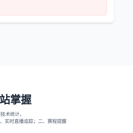
一站掌握
到技术统计，
、实时直播追踪；二、赛程提醒