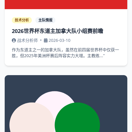
技术分析
主队情报
2026世界杯东道主加拿大队小组赛前瞻
战术分析师
•
2026-03-10
作为东道主之一的加拿大队，虽然在前四届世界杯中仅获一
胜，但2025年美洲杯赛后阵容实力大增。主教练..."