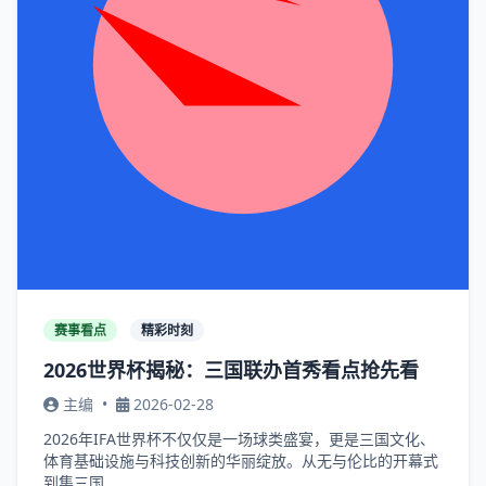
赛事看点
精彩时刻
2026世界杯揭秘：三国联办首秀看点抢先看
主编
•
2026-02-28
2026年IFA世界杯不仅仅是一场球类盛宴，更是三国文化、
体育基础设施与科技创新的华丽绽放。从无与伦比的开幕式
到集三国...