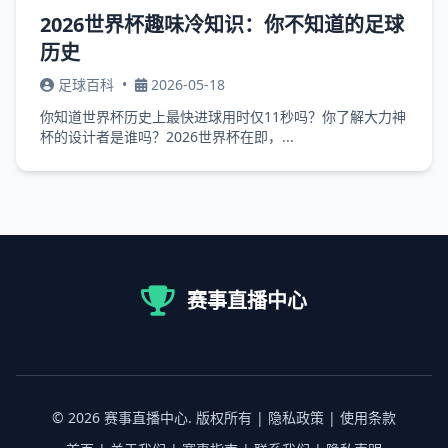
2026世界杯趣味冷知识：你不知道的足球
历史
足球百科
•
2026-05-18
你知道世界杯历史上最快进球用时仅11秒吗？你了解大力神
杯的设计者是谁吗？2026世界杯在即，...
赛事直播中心
© 2026 赛事直播中心. 版权所有 | 隐私政策 | 使用条款