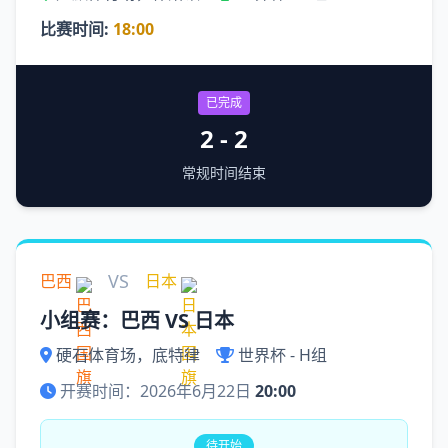
比赛时间:
18:00
已完成
2 - 2
常规时间结束
VS
巴西
日本
小组赛：巴西 VS 日本
硬石体育场，底特律
世界杯 - H组
开赛时间：2026年6月22日
20:00
待开始