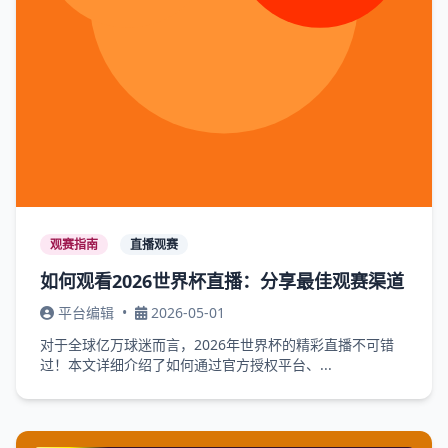
观赛指南
直播观赛
如何观看2026世界杯直播：分享最佳观赛渠道
平台编辑
•
2026-05-01
对于全球亿万球迷而言，2026年世界杯的精彩直播不可错
过！本文详细介绍了如何通过官方授权平台、...