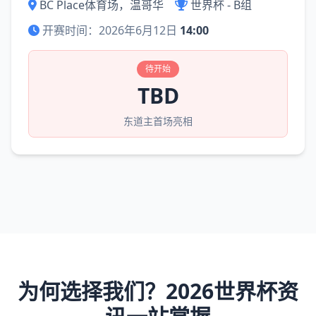
BC Place体育场，温哥华
世界杯 - B组
开赛时间：2026年6月12日
14:00
待开始
TBD
东道主首场亮相
为何选择我们？2026世界杯资