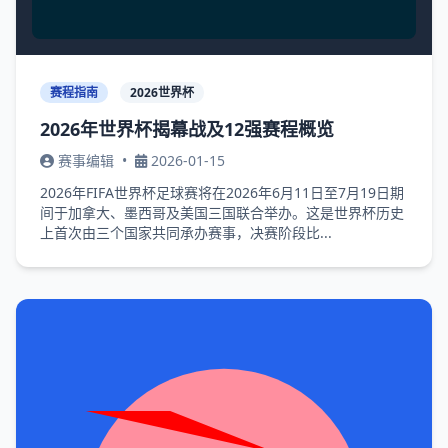
赛程指南
2026世界杯
2026年世界杯揭幕战及12强赛程概览
赛事编辑
•
2026-01-15
2026年FIFA世界杯足球赛将在2026年6月11日至7月19日期
间于加拿大、墨西哥及美国三国联合举办。这是世界杯历史
上首次由三个国家共同承办赛事，决赛阶段比...