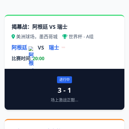
揭幕战：阿根廷 VS 瑞士
美洲球场，墨西哥城
世界杯 - A组
阿根廷
VS
瑞士
比赛时间:
20:00
进行中
3 - 1
场上激战正酣...